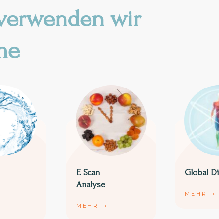
 verwenden wir
me
E Scan
Global D
Analyse
MEHR
➝
MEHR
➝