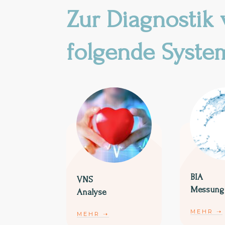
Zur Diagnostik
folgende Syste
BIA
VNS
Messung
Analyse
MEHR
➝
MEHR
➝