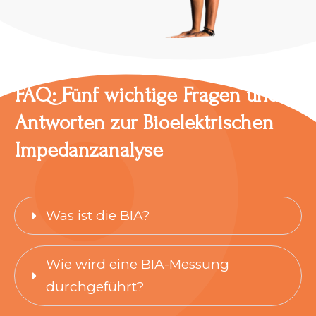
FAQ: Fünf wichtige Fragen und
Antworten zur Bioelektrischen
Impedanzanalyse
Was ist die BIA?
Wie wird eine BIA-Messung 
durchgeführt?