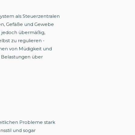
stem als Steuerzentralen
ven, Gefäße und Gewebe
g jedoch übermäßig,
lbst zu regulieren -
chen von Müdigkeit und
e Belastungen über
eitlichen Probleme stark
sstil und sogar