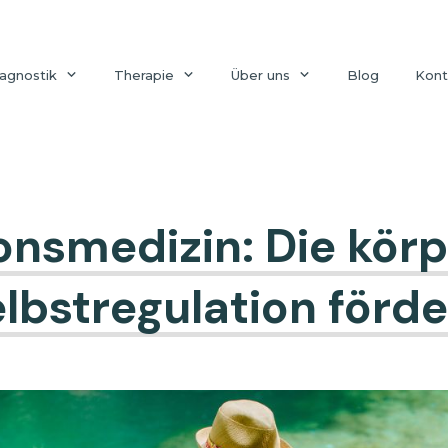
agnostik
Therapie
Über uns
Blog
Kont
onsmedizin: Die kör
lbstregulation förd