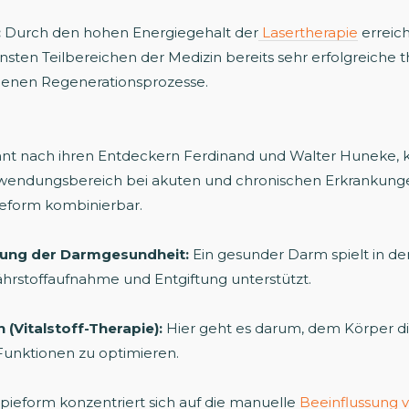
:
Durch den hohen Energiegehalt der
Lasertherapie
erreich
sten Teilbereichen der Medizin bereits sehr erfolgreiche
igenen Regenerationsprozesse.
nnt nach ihren Entdeckern Ferdinand und Walter Huneke, 
endungsbereich bei akuten und chronischen Erkrankungen s
ieform kombinierbar.
rung der Darmgesundheit:
Ein gesunder Darm spielt in de
Nährstoffaufnahme und Entgiftung unterstützt.
(Vitalstoff-Therapie):
Hier geht es darum, dem Körper die
 Funktionen zu optimieren.
pieform konzentriert sich auf die manuelle
Beeinflussung