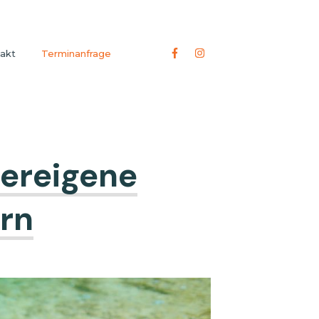
akt
Terminanfrage
pereigene
ern