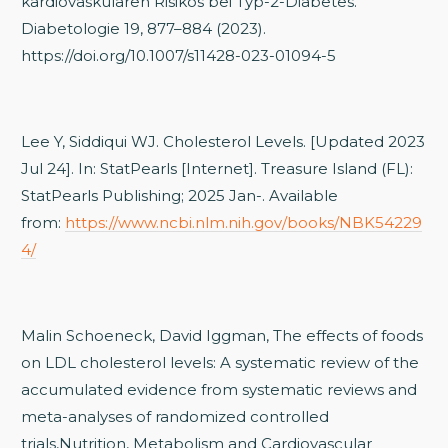
kardiovaskulären Risikos bei Typ-2-Diabetes.
Diabetologie 19, 877–884 (2023).
https://doi.org/10.1007/s11428-023-01094-5
Lee Y, Siddiqui WJ. Cholesterol Levels. [Updated 2023
Jul 24]. In: StatPearls [Internet]. Treasure Island (FL):
StatPearls Publishing; 2025 Jan-. Available
from:
https://www.ncbi.nlm.nih.gov/books/NBK54229
4/
Malin Schoeneck, David Iggman, The effects of foods
on LDL cholesterol levels: A systematic review of the
accumulated evidence from systematic reviews and
meta-analyses of randomized controlled
trials,Nutrition, Metabolism and Cardiovascular